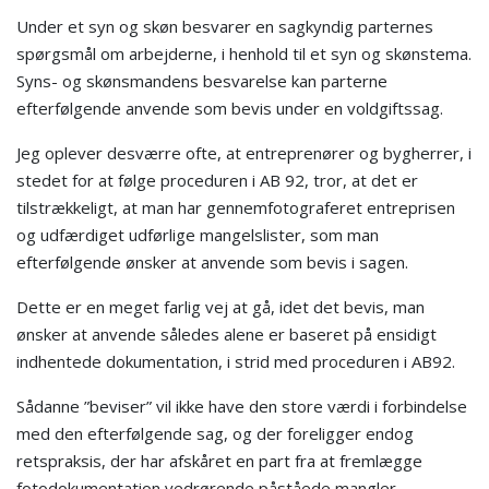
Under et syn og skøn besvarer en sagkyndig parternes
spørgsmål om arbejderne, i henhold til et syn og skønstema.
Syns- og skønsmandens besvarelse kan parterne
efterfølgende anvende som bevis under en voldgiftssag.
Jeg oplever desværre ofte, at entreprenører og bygherrer, i
stedet for at følge proceduren i AB 92, tror, at det er
tilstrækkeligt, at man har gennemfotograferet entreprisen
og udfærdiget udførlige mangelslister, som man
efterfølgende ønsker at anvende som bevis i sagen.
Dette er en meget farlig vej at gå, idet det bevis, man
ønsker at anvende således alene er baseret på ensidigt
indhentede dokumentation, i strid med proceduren i AB92.
Sådanne ”beviser” vil ikke have den store værdi i forbindelse
med den efterfølgende sag, og der foreligger endog
retspraksis, der har afskåret en part fra at fremlægge
fotodokumentation vedrørende påståede mangler.